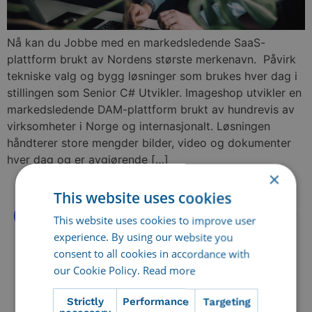
Nå kan du Jobbe med en markedsledende SaaS-
plattform brukt av Nordens største merkenavn. Påvirk
tekniske valg og bygg løsninger som brukes hver dag i
stillingen som Senior C# Utvikler. Imageshop utvikler en
markedsledende DAM-plattform brukt av hundrevis av
virksomheter i Norge og internasjonalt. Løsningen
håndterer store mengder bilder, video og dokumenter
hver dag og er avgjørende […]
×
This website uses cookies
This website uses cookies to improve user
experience. By using our website you
NEWSLETTER:
consent to all cookies in accordance with
our Cookie Policy.
Read more
Subscribe to our monthly newsletter!
We will update you once a month with knowledge, blogs
Strictly
Performance
Targeting
and news.